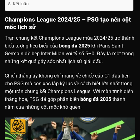
Kết luận
Champions League 2024/25 – PSG tạo nên cột
mốc lịch sử
Trận chung kết Champions League mùa 2024/25 trở thành
biểu tượng tiêu biểu của
bóng đá 2025
khi Paris Saint-
Germain đè bẹp Inter Milan với tỷ số 5–0. Đây là một trong
những kết quả gây sốc nhất lịch sử giải đấu.
Chiến thắng ấy không chỉ mang về chiếc cúp C1 đầu tiên
cho PSG mà còn xác lập kỷ lục về cách biệt lớn nhất trong
một trận chung kết Champions League. Với màn trình diễn
thăng hoa, PSG đã góp phần biến
bóng đá 2025
thành
năm của những cột mốc khó quên.