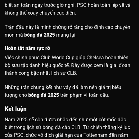
biệt an toàn ngay trước giờ nghỉ. PSG hoàn toàn lép vế và
không thể xoay chuyển cục diện.
Trận đấu này là minh chứng rõ ràng cho đỉnh cao chuyên
môn mà
bóng đá 2025
mang lại.
Hoàn tất năm rực rỡ
Việc chinh phục Club World Cup giúp Chelsea hoàn thiện
bộ sưu tập danh hiệu quốc tế. Đây được xem là giai đoạn
thành công bậc nhất lịch sử CLB.
Những trận chung kết như vậy đã làm nên giá trị biểu
tượng cho
bóng đá 2025
trên phạm vi toàn cầu.
Kết luận
Năm 2025 sẽ còn được nhắc đến như một cột mốc đặc
biệt trong lịch sử bóng đá cấp CLB. Từ chiến thắng kỷ lục
của PSG, chức vô địch giải hạn của Tottenham đến năm