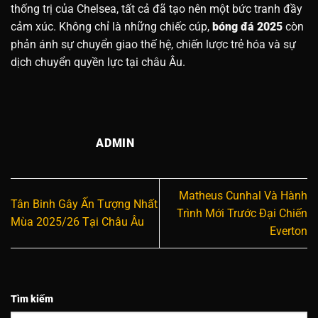
thống trị của Chelsea, tất cả đã tạo nên một bức tranh đầy
cảm xúc. Không chỉ là những chiếc cúp,
bóng đá 2025
còn
phản ánh sự chuyển giao thế hệ, chiến lược trẻ hóa và sự
dịch chuyển quyền lực tại châu Âu.
ADMIN
Matheus Cunhal Và Hành
Tân Binh Gây Ấn Tượng Nhất
Trình Mới Trước Đại Chiến
Mùa 2025/26 Tại Châu Âu
Everton
Tìm kiếm