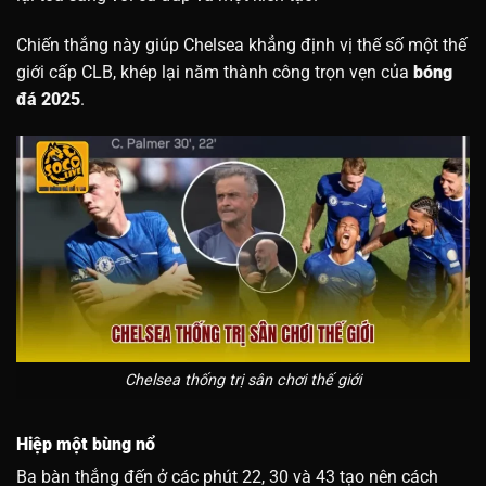
Chiến thắng này giúp Chelsea khẳng định vị thế số một thế
giới cấp CLB, khép lại năm thành công trọn vẹn của
bóng
đá 2025
.
Chelsea thống trị sân chơi thế giới
Hiệp một bùng nổ
Ba bàn thắng đến ở các phút 22, 30 và 43 tạo nên cách