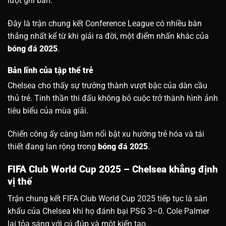
lượt ghi bàn.
Đây là trận chung kết Conference League có nhiều bàn
thắng nhất kể từ khi giải ra đời, một điểm nhấn khác của
bóng đá 2025
.
Bản lĩnh của tập thể trẻ
Chelsea cho thấy sự trưởng thành vượt bậc của dàn cầu
thủ trẻ. Tinh thần thi đấu không bỏ cuộc trở thành hình ảnh
tiêu biểu của mùa giải.
Chiến công ấy càng làm nổi bật xu hướng trẻ hóa và tái
thiết đang lan rộng trong
bóng đá 2025
.
FIFA Club World Cup 2025 – Chelsea khẳng định
vị thế
Trận chung kết FIFA Club World Cup 2025 tiếp tục là sân
khấu của Chelsea khi họ đánh bại PSG 3–0. Cole Palmer
lại tỏa sáng với cú đúp và một kiến tạo.