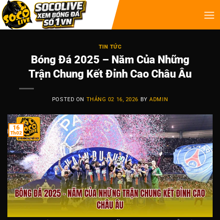
TIN TỨC
Bóng Đá 2025 – Năm Của Những
Trận Chung Kết Đỉnh Cao Châu Âu
POSTED ON
THÁNG 02 16, 2026
BY
ADMIN
16
Th02