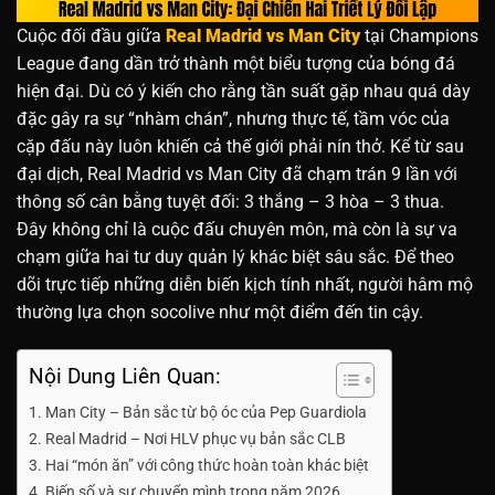
Cuộc đối đầu giữa
Real Madrid vs Man City
tại Champions
League đang dần trở thành một biểu tượng của bóng đá
hiện đại. Dù có ý kiến cho rằng tần suất gặp nhau quá dày
đặc gây ra sự “nhàm chán”, nhưng thực tế, tầm vóc của
cặp đấu này luôn khiến cả thế giới phải nín thở. Kể từ sau
đại dịch, Real Madrid vs Man City đã chạm trán 9 lần với
thông số cân bằng tuyệt đối: 3 thắng – 3 hòa – 3 thua.
Đây không chỉ là cuộc đấu chuyên môn, mà còn là sự va
chạm giữa hai tư duy quản lý khác biệt sâu sắc. Để theo
dõi trực tiếp những diễn biến kịch tính nhất, người hâm mộ
thường lựa chọn socolive như một điểm đến tin cậy.
Nội Dung Liên Quan:
Man City – Bản sắc từ bộ óc của Pep Guardiola
Real Madrid – Nơi HLV phục vụ bản sắc CLB
Hai “món ăn” với công thức hoàn toàn khác biệt
Biến số và sự chuyển mình trong năm 2026