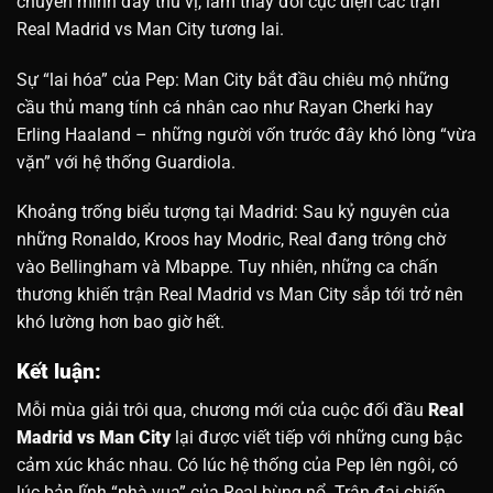
chuyển mình đầy thú vị, làm thay đổi cục diện các trận
Real Madrid vs Man City tương lai.
Sự “lai hóa” của Pep: Man City bắt đầu chiêu mộ những
cầu thủ mang tính cá nhân cao như Rayan Cherki hay
Erling Haaland – những người vốn trước đây khó lòng “vừa
vặn” với hệ thống Guardiola.
Khoảng trống biểu tượng tại Madrid: Sau kỷ nguyên của
những Ronaldo, Kroos hay Modric, Real đang trông chờ
vào Bellingham và Mbappe. Tuy nhiên, những ca chấn
thương khiến trận Real Madrid vs Man City sắp tới trở nên
khó lường hơn bao giờ hết.
Kết luận:
Mỗi mùa giải trôi qua, chương mới của cuộc đối đầu
Real
Madrid vs Man City
lại được viết tiếp với những cung bậc
cảm xúc khác nhau. Có lúc hệ thống của Pep lên ngôi, có
lúc bản lĩnh “nhà vua” của Real bùng nổ. Trận đại chiến