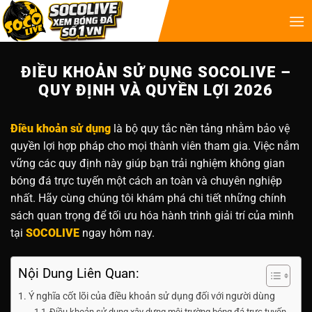
ĐIỀU KHOẢN SỬ DỤNG SOCOLIVE –
QUY ĐỊNH VÀ QUYỀN LỢI 2026
Điều khoản sử dụng
là bộ quy tắc nền tảng nhằm bảo vệ
quyền lợi hợp pháp cho mọi thành viên tham gia. Việc nắm
vững các quy định này giúp bạn trải nghiệm không gian
bóng đá trực tuyến một cách an toàn và chuyên nghiệp
nhất. Hãy cùng chúng tôi khám phá chi tiết những chính
sách quan trọng để tối ưu hóa hành trình giải trí của mình
tại
SOCOLIVE
ngay hôm nay.
Nội Dung Liên Quan:
Ý nghĩa cốt lõi của điều khoản sử dụng đối với người dùng
Điều khoản sử dụng xây dựng môi trường bóng đá trực tuyến